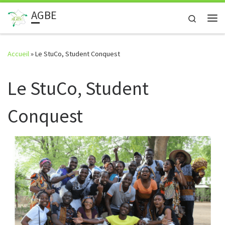
AGBE
Skip to content
Search
Me
Accueil
»
Le StuCo, Student Conquest
Le StuCo, Student
Conquest